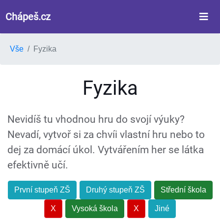
Chápeš.cz
Vše
Fyzika
Fyzika
Nevidíš tu vhodnou hru do svojí výuky?
Nevadí, vytvoř si za chvíi vlastní hru nebo to
dej za domácí úkol. Vytvářením her se látka
efektivně učí.
První stupeň ZŠ
Druhý stupeň ZŠ
Střední škola
X
Vysoká škola
X
Jiné