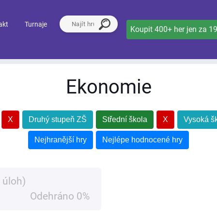
akt
Turnaje
Koupit 400+ her jen za 1
Ekonomie
X
Druhý stupeň ZŠ
Střední škola
X
Vysoká š
Nejhranější hry
Nejlépe hodnocené hry
 úloh)
Odehráno 0%