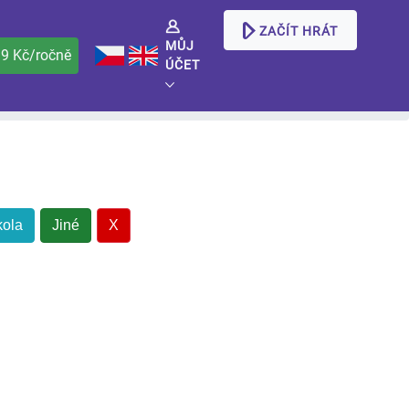
ZAČÍT HRÁT
MŮJ
99 Kč/ročně
ÚČET
kola
Jiné
X