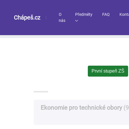
O
Předměty
FAQ
Kont
Chápeš.cz
nás
Vše
Ekonomie
První stupeň ZŠ
Ekonomie pro technické obory
(9