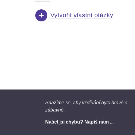
Vytvořit vlastní otázky
Snažíme se, aby vzdělání bylo hravé a
zábavné.
Našel jsi chybu? Napiš nám ...